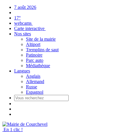
Panneau de gestion des cookies
7 août 2026
17°
webcams
Carte interactive
Nos sites
Site de la mairie
Altiport
Tremplins de saut
Patinoire
Parc auto
Médiathèque
Langues
Anglais
Allemand
Russe
Espagnol
En 1 clic !