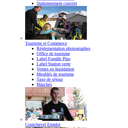
Stationnement couvert
Tourisme et Commerce
Réglementation photographes
Office de tourisme
Label Famille Plus
Label Station verte
Ventes en liquidation
Meublés de tourisme
Taxe de séjour
Marchés
Courchevel Emploi