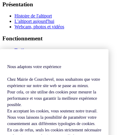
Présentation
Histoire de l'altiport
L'altiport aujourd'hui
Webcam, photos et vidéos
Fonctionnement
Tarifs
Equipements
Réglementation
NOTAM
Nous adaptons votre expérience
Compagnies
Ecole de pilotage
Chez Mairie de Courchevel, nous souhaitons que votre
Webcams
expérience sur notre site web se passe au mieux.
Pour cela, ce site utilise des cookies pour mesurer la
Contact
performance et vous garantir la meilleure expérience
possible.
Accessibilité
En acceptant les cookies, vous soutenez notre travail.
Nous contacter
Nous vous laissons la possibilité de paramétrer votre
Tél : 04 79 08 25 49
consentement aux différentes typologies de cookies.
Mobile : 07 88 57 39 17
En cas de refus, seuls les cookies strictement nécessaire
altiport@mairie-courchevel.com