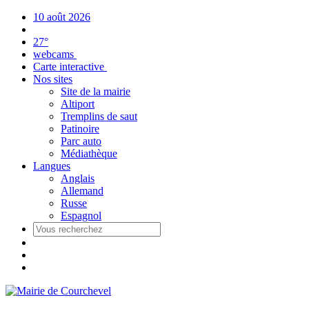
Panneau de gestion des cookies
10 août 2026
27°
webcams
Carte interactive
Nos sites
Site de la mairie
Altiport
Tremplins de saut
Patinoire
Parc auto
Médiathèque
Langues
Anglais
Allemand
Russe
Espagnol