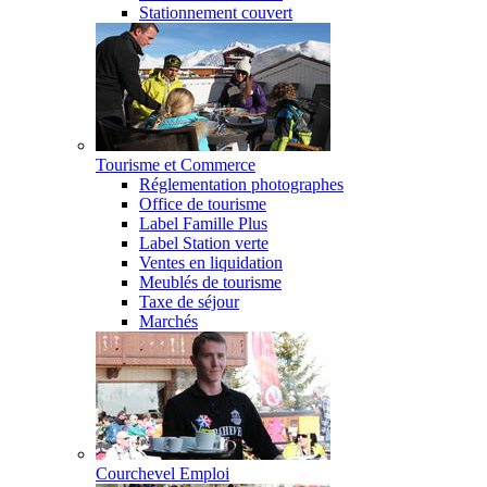
Stationnement couvert
Tourisme et Commerce
Réglementation photographes
Office de tourisme
Label Famille Plus
Label Station verte
Ventes en liquidation
Meublés de tourisme
Taxe de séjour
Marchés
Courchevel Emploi