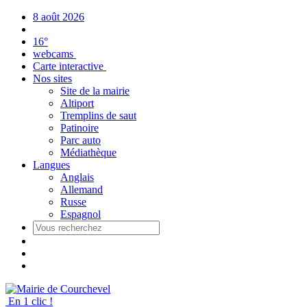
Panneau de gestion des cookies
8 août 2026
16°
webcams
Carte interactive
Nos sites
Site de la mairie
Altiport
Tremplins de saut
Patinoire
Parc auto
Médiathèque
Langues
Anglais
Allemand
Russe
Espagnol
En 1 clic !