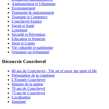
Aménagement et Urbanisme
Environnement
Transports & stationnement
Tourisme et Commerce
Courchevel Emploi
Social et Santé
Logement
Sécurité et Prévention
Education et Jeunesse
Sport et Loisirs
Vie culturelle et patrimoine
Organiser un événement
Découvrir Courchevel
80 ans de Courchevel - The art of sport, the spirit of life
Présentation de la commune
L'Epopée Courchevel
Histoire de la station
70 ans de Courchevel
75 ans de Courchevel
Localisation
Jumelage