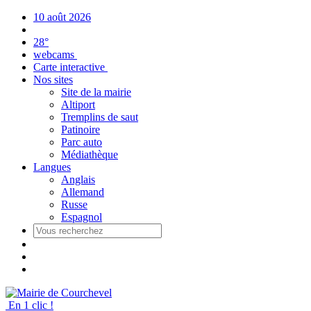
Panneau de gestion des cookies
10 août 2026
28°
webcams
Carte interactive
Nos sites
Site de la mairie
Altiport
Tremplins de saut
Patinoire
Parc auto
Médiathèque
Langues
Anglais
Allemand
Russe
Espagnol
En 1 clic !