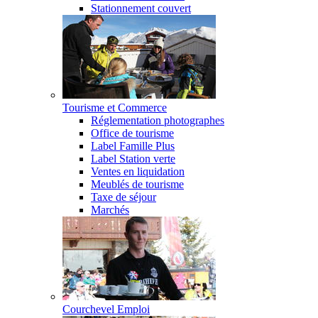
Stationnement couvert
Tourisme et Commerce
Réglementation photographes
Office de tourisme
Label Famille Plus
Label Station verte
Ventes en liquidation
Meublés de tourisme
Taxe de séjour
Marchés
Courchevel Emploi