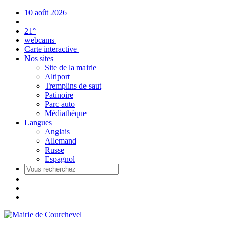
Panneau de gestion des cookies
10 août 2026
21°
webcams
Carte interactive
Nos sites
Site de la mairie
Altiport
Tremplins de saut
Patinoire
Parc auto
Médiathèque
Langues
Anglais
Allemand
Russe
Espagnol