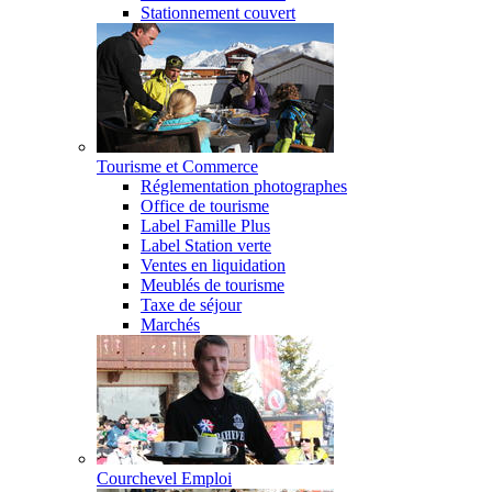
Stationnement couvert
Tourisme et Commerce
Réglementation photographes
Office de tourisme
Label Famille Plus
Label Station verte
Ventes en liquidation
Meublés de tourisme
Taxe de séjour
Marchés
Courchevel Emploi