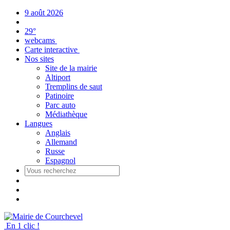
Panneau de gestion des cookies
9 août 2026
29°
webcams
Carte interactive
Nos sites
Site de la mairie
Altiport
Tremplins de saut
Patinoire
Parc auto
Médiathèque
Langues
Anglais
Allemand
Russe
Espagnol
En 1 clic !