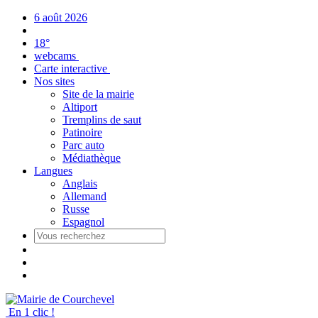
Panneau de gestion des cookies
6 août 2026
18°
webcams
Carte interactive
Nos sites
Site de la mairie
Altiport
Tremplins de saut
Patinoire
Parc auto
Médiathèque
Langues
Anglais
Allemand
Russe
Espagnol
En 1 clic !