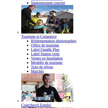
Stationnement couvert
Tourisme et Commerce
Réglementation photographes
Office de tourisme
Label Famille Plus
Label Station verte
Ventes en liquidation
Meublés de tourisme
Taxe de séjour
Marchés
Courchevel Emploi