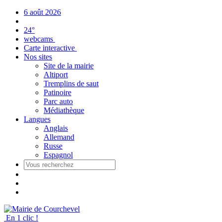
Panneau de gestion des cookies
6 août 2026
24°
webcams
Carte interactive
Nos sites
Site de la mairie
Altiport
Tremplins de saut
Patinoire
Parc auto
Médiathèque
Langues
Anglais
Allemand
Russe
Espagnol
En 1 clic !