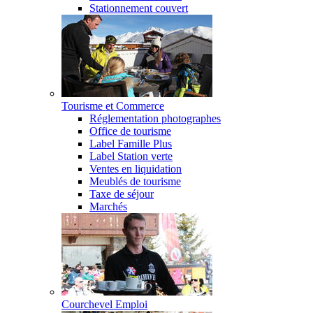
Stationnement couvert
Tourisme et Commerce
Réglementation photographes
Office de tourisme
Label Famille Plus
Label Station verte
Ventes en liquidation
Meublés de tourisme
Taxe de séjour
Marchés
Courchevel Emploi