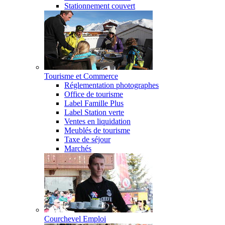
Stationnement couvert
Tourisme et Commerce
Réglementation photographes
Office de tourisme
Label Famille Plus
Label Station verte
Ventes en liquidation
Meublés de tourisme
Taxe de séjour
Marchés
Courchevel Emploi