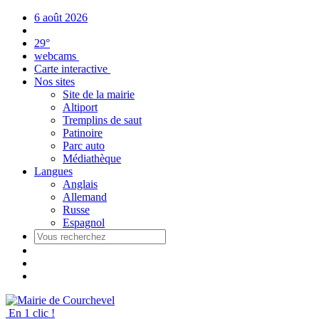
Panneau de gestion des cookies
6 août 2026
29°
webcams
Carte interactive
Nos sites
Site de la mairie
Altiport
Tremplins de saut
Patinoire
Parc auto
Médiathèque
Langues
Anglais
Allemand
Russe
Espagnol
En 1 clic !