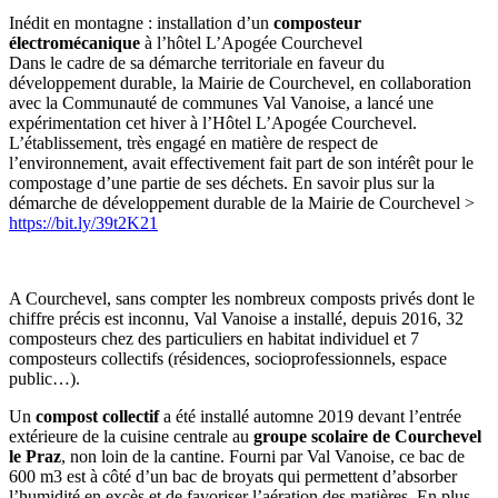
Inédit en montagne : installation d’un
composteur
électromécanique
à l’hôtel L’Apogée Courchevel
Dans le cadre de sa démarche territoriale en faveur du
développement durable, la Mairie de Courchevel, en collaboration
avec la Communauté de communes Val Vanoise, a lancé une
expérimentation cet hiver à l’Hôtel L’Apogée Courchevel.
L’établissement, très engagé en matière de respect de
l’environnement, avait effectivement fait part de son intérêt pour le
compostage d’une partie de ses déchets. En savoir plus sur la
démarche de développement durable de la Mairie de Courchevel >
https://bit.ly/39t2K21
A Courchevel, sans compter les nombreux composts privés dont le
chiffre précis est inconnu, Val Vanoise a installé, depuis 2016, 32
composteurs chez des particuliers en habitat individuel et 7
composteurs collectifs (résidences, socioprofessionnels, espace
public…).
Un
compost collectif
a été installé automne 2019 devant l’entrée
extérieure de la cuisine centrale au
groupe scolaire de Courchevel
le Praz
, non loin de la cantine. Fourni par Val Vanoise, ce bac de
600 m3 est à côté d’un bac de broyats qui permettent d’absorber
l’humidité en excès et de favoriser l’aération des matières. En plus