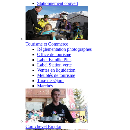
Stationnement couvert
Tourisme et Commerce
Réglementation photographes
Office de tourisme
Label Famille Plus
Label Station verte
Ventes en liquidation
Meublés de tourisme
Taxe de séjour
Marchés
Courchevel Emploi