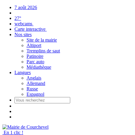
Panneau de gestion des cookies
7 août 2026
27°
webcams
Carte interactive
Nos sites
Site de la mairie
Altiport
Tremplins de saut
Patinoire
Parc auto
Médiathèque
Langues
Anglais
Allemand
Russe
Espagnol
En 1 clic !