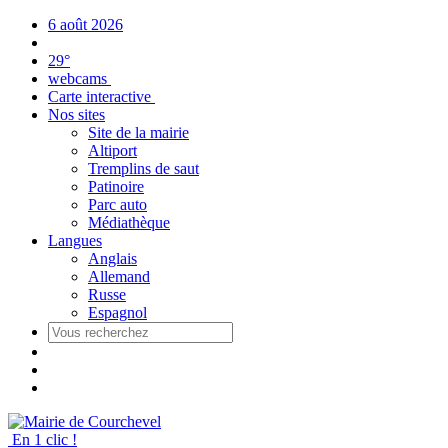
Panneau de gestion des cookies
6 août 2026
29°
webcams
Carte interactive
Nos sites
Site de la mairie
Altiport
Tremplins de saut
Patinoire
Parc auto
Médiathèque
Langues
Anglais
Allemand
Russe
Espagnol
En 1 clic !