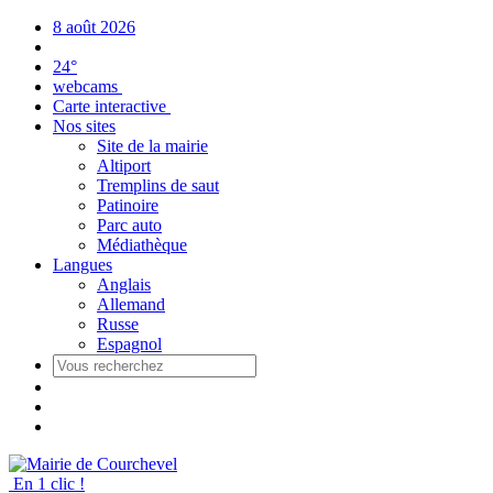
Panneau de gestion des cookies
8 août 2026
24°
webcams
Carte interactive
Nos sites
Site de la mairie
Altiport
Tremplins de saut
Patinoire
Parc auto
Médiathèque
Langues
Anglais
Allemand
Russe
Espagnol
En 1 clic !