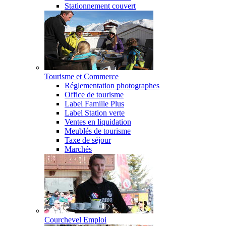
Stationnement couvert
Tourisme et Commerce
Réglementation photographes
Office de tourisme
Label Famille Plus
Label Station verte
Ventes en liquidation
Meublés de tourisme
Taxe de séjour
Marchés
Courchevel Emploi