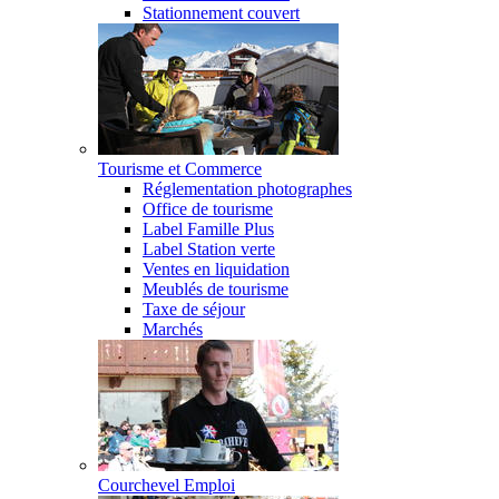
Stationnement couvert
Tourisme et Commerce
Réglementation photographes
Office de tourisme
Label Famille Plus
Label Station verte
Ventes en liquidation
Meublés de tourisme
Taxe de séjour
Marchés
Courchevel Emploi