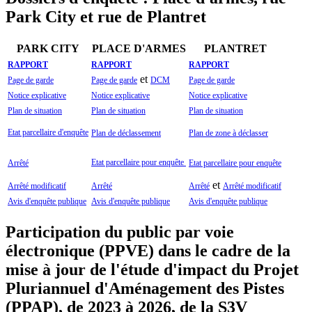
Park City et rue de Plantret
PARK CITY
PLACE D'ARMES
PLANTRET
RAPPORT
RAPPORT
RAPPORT
et
Page de garde
Page de garde
DCM
Page de garde
Notice explicative
Notice explicative
Notice explicative
Plan de situation
Plan de situation
Plan de situation
Etat parcellaire d'enquête
Plan de déclassement
Plan de zone à déclasser
Etat parcellaire pour enquête
Arrêté
Etat parcellaire pour enquête
et
Arrêté modificatif
Arrêté
Arrêté
Arrêté modificatif
Avis d'enquête publique
Avis d'enquête publique
Avis d'enquête publique
Participation du public par voie
électronique (PPVE) dans le cadre de la
mise à jour de l'étude d'impact du Projet
Pluriannuel d'Aménagement des Pistes
(PPAP), de 2023 à 2026, de la S3V