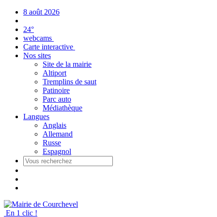
Panneau de gestion des cookies
8 août 2026
24°
webcams
Carte interactive
Nos sites
Site de la mairie
Altiport
Tremplins de saut
Patinoire
Parc auto
Médiathèque
Langues
Anglais
Allemand
Russe
Espagnol
En 1 clic !