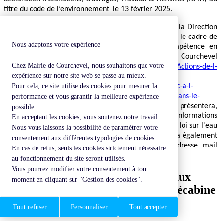
titre du code de l’environnement, le 13 février 2025.
A ce titre, une PPVE sera également organisée par la Direction
Départementale des Territoires (DDT) de Savoie dans le cadre de
Nous adaptons votre expérience
l'autorisation de défrichement relevant de sa compétence en
parallèle de celle organisée par la commune de Courchevel
Chez Mairie de Courchevel, nous souhaitons que votre
accessible via ce lien :
www.savoie.gouv.fr/Actions-de-l-
expérience sur notre site web se passe au mieux.
Etat/Paysages-environnement-risques-naturels-et-
technologiques/Environnement/Participation-du-public-a-l-
Pour cela, ce site utilise des cookies pour mesurer la
elaboration-des-decisions/Courchevel-Defrichement-dans-le-
performance et vous garantir la meilleure expérience
cadre-du-reamenagement-du-jardin-d-enfants
. Elle présentera,
possible.
en plus des éléments propres au défrichement, les informations
En acceptant les cookies, vous soutenez notre travail.
présentes dans le dossier de déclaration au titre de la loi sur l'eau
Nous vous laissons la possibilité de paramétrer votre
également nécessaire pour ce projet. Le public pourra également
consentement aux différentes typologies de cookies.
formuler des observations sur ces dossiers à l’adresse mail
En cas de refus, seuls les cookies strictement nécessaire
suivante :
ddt-bf@savoie.gouv.fr
au fonctionnement du site seront utilisés.
Vous pourrez modifier votre consentement à tout
Autorisation d’exécution des travaux
moment en cliquant sur "Gestion des cookies".
relative au remplacement de la télécabine
des Chenus
Tout refuser
Personnaliser
Tout accepter