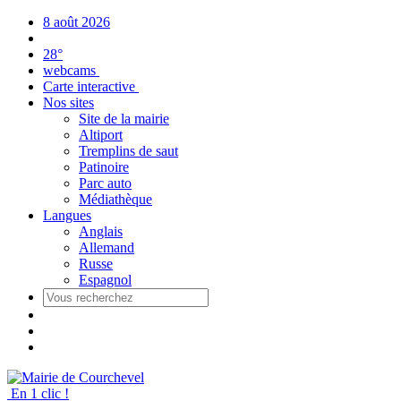
Panneau de gestion des cookies
8 août 2026
28°
webcams
Carte interactive
Nos sites
Site de la mairie
Altiport
Tremplins de saut
Patinoire
Parc auto
Médiathèque
Langues
Anglais
Allemand
Russe
Espagnol
En 1 clic !