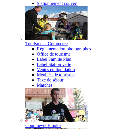
Stationnement couvert
Tourisme et Commerce
Réglementation photographes
Office de tourisme
Label Famille Plus
Label Station verte
Ventes en liquidation
Meublés de tourisme
Taxe de séjour
Marchés
Courchevel Emploi