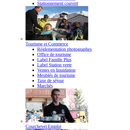
Stationnement couvert
Tourisme et Commerce
Réglementation photographes
Office de tourisme
Label Famille Plus
Label Station verte
Ventes en liquidation
Meublés de tourisme
Taxe de séjour
Marchés
Courchevel Emploi