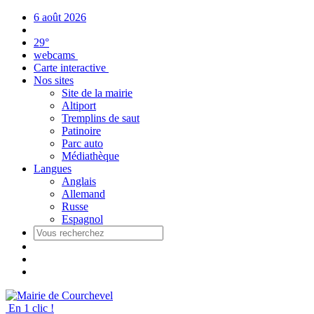
Panneau de gestion des cookies
6 août 2026
29°
webcams
Carte interactive
Nos sites
Site de la mairie
Altiport
Tremplins de saut
Patinoire
Parc auto
Médiathèque
Langues
Anglais
Allemand
Russe
Espagnol
En 1 clic !