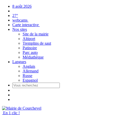
Panneau de gestion des cookies
8 août 2026
27°
webcams
Carte interactive
Nos sites
Site de la mairie
Altiport
Tremplins de saut
Patinoire
Parc auto
Médiathèque
Langues
Anglais
Allemand
Russe
Espagnol
En 1 clic !