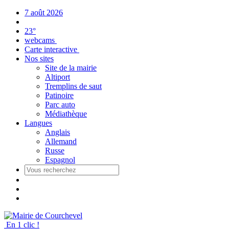
Panneau de gestion des cookies
7 août 2026
23°
webcams
Carte interactive
Nos sites
Site de la mairie
Altiport
Tremplins de saut
Patinoire
Parc auto
Médiathèque
Langues
Anglais
Allemand
Russe
Espagnol
En 1 clic !