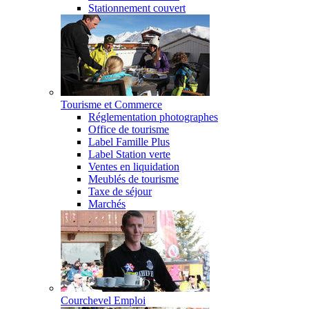
Stationnement couvert
Tourisme et Commerce
Réglementation photographes
Office de tourisme
Label Famille Plus
Label Station verte
Ventes en liquidation
Meublés de tourisme
Taxe de séjour
Marchés
Courchevel Emploi