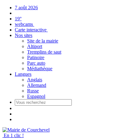
Panneau de gestion des cookies
7 août 2026
19°
webcams
Carte interactive
Nos sites
Site de la mairie
Altiport
Tremplins de saut
Patinoire
Parc auto
Médiathèque
Langues
Anglais
Allemand
Russe
Espagnol
En 1 clic !