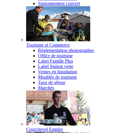
Stationnement couvert
Tourisme et Commerce
Réglementation photographes
Office de tourisme
Label Famille Plus
Label Station verte
Ventes en liquidation
Meublés de tourisme
Taxe de séjour
Marchés
Courchevel Emploi