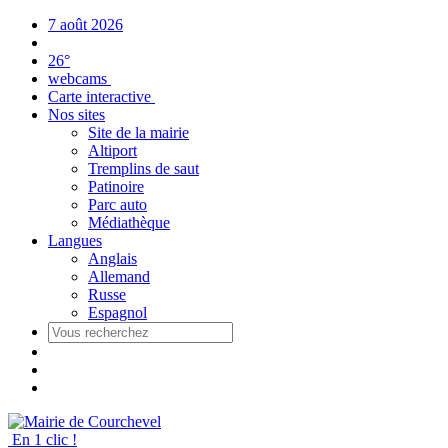
Panneau de gestion des cookies
7 août 2026
26°
webcams
Carte interactive
Nos sites
Site de la mairie
Altiport
Tremplins de saut
Patinoire
Parc auto
Médiathèque
Langues
Anglais
Allemand
Russe
Espagnol
En 1 clic !