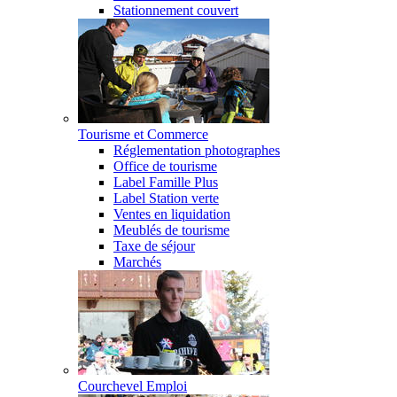
Stationnement couvert
Tourisme et Commerce
Réglementation photographes
Office de tourisme
Label Famille Plus
Label Station verte
Ventes en liquidation
Meublés de tourisme
Taxe de séjour
Marchés
Courchevel Emploi