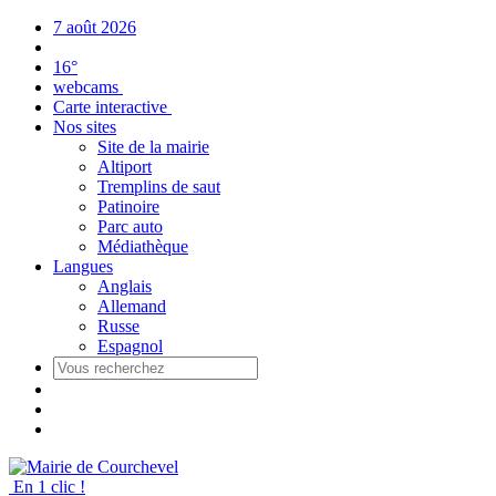
Panneau de gestion des cookies
7 août 2026
16°
webcams
Carte interactive
Nos sites
Site de la mairie
Altiport
Tremplins de saut
Patinoire
Parc auto
Médiathèque
Langues
Anglais
Allemand
Russe
Espagnol
En 1 clic !