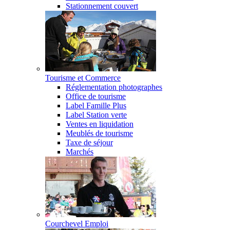
Stationnement couvert
Tourisme et Commerce
Réglementation photographes
Office de tourisme
Label Famille Plus
Label Station verte
Ventes en liquidation
Meublés de tourisme
Taxe de séjour
Marchés
Courchevel Emploi