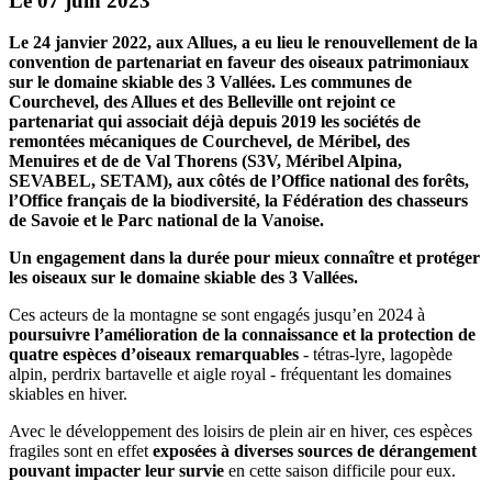
Le 07 juin 2023
Le 24 janvier 2022, aux Allues, a eu lieu le renouvellement de la
convention de partenariat en faveur des oiseaux patrimoniaux
sur le domaine skiable des 3 Vallées. Les communes de
Courchevel, des Allues et des Belleville ont rejoint ce
partenariat qui associait déjà depuis 2019 les sociétés de
remontées mécaniques de Courchevel, de Méribel, des
Menuires et de de Val Thorens (S3V, Méribel Alpina,
SEVABEL, SETAM), aux côtés de l’Office national des forêts,
l’Office français de la biodiversité, la Fédération des chasseurs
de Savoie et le Parc national de la Vanoise.
Un engagement dans la durée pour mieux connaître et protéger
les oiseaux sur le
domaine skiable des 3 Vallées.
Ces acteurs de la montagne se sont engagés jusqu’en 2024 à
poursuivre l’amélioration de la connaissance et la protection de
quatre espèces d’oiseaux remarquables
- tétras-lyre, lagopède
alpin, perdrix bartavelle et aigle royal - fréquentant les domaines
skiables en hiver.
Avec le développement des loisirs de plein air en hiver, ces espèces
fragiles sont en effet
exposées à diverses sources de dérangement
pouvant impacter leur survie
en cette saison difficile pour eux.